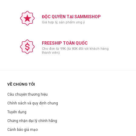
Xuất xứ:
Anh Quốc
Dung tích:
50ml, 100ml
ĐỘC QUYỀN TẠI SAMMISHOP
Hạn sử dụng:
36 tháng
Giá hợp lý, sản phẩm ưng ý
Ngày sản xuất:
Xem trên bao bì sản phẩm.
FREESHIP TOÀN QUỐC
Cho đơn từ 99K (từ 80K đối với khách hàng
thành viên)
VỀ CHÚNG TÔI
Câu chuyện thương hiệu
Chính sách và quy định chung
Tuyển dụng
Chứng nhận đại lý chính hãng
Cảnh báo giả mạo