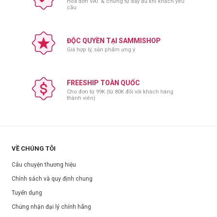
Hóa đơn VAT & chứng từ đầy đủ khi khách yêu
Thông số sản phẩm:
cầu
Thương hiệu:
COLORKEY
Xuất xứ:
Trung Quốc
ĐỘC QUYỀN TẠI SAMMISHOP
Nơi sản xuất:
Trung Quốc
Giá hợp lý, sản phẩm ưng ý
Dung tích:
8g
Hạn sử dụng:
Xem trên bao bì sản phẩm.
FREESHIP TOÀN QUỐC
Ngày sản xuất:
Xem trên bao bì sản phẩm.
Cho đơn từ 99K (từ 80K đối với khách hàng
thành viên)
VỀ CHÚNG TÔI
Câu chuyện thương hiệu
Chính sách và quy định chung
Tuyển dụng
Chứng nhận đại lý chính hãng