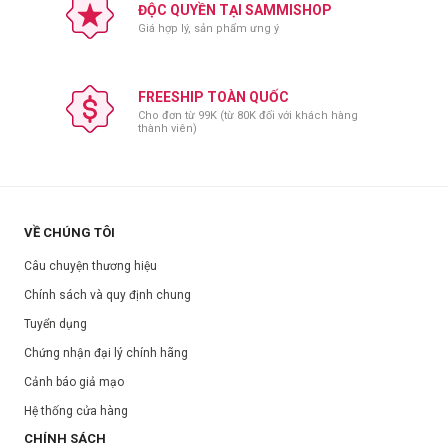
Bột Đậu Đỏ
ĐỘC QUYỀN TẠI SAMMISHOP
Giá hợp lý, sản phẩm ưng ý
Bột cám gạo
Bột vỏ hạt hạnh nhân
AHA thực vật
FREESHIP TOÀN QUỐC
Vitamin B5
Cho đơn từ 99K (từ 80K đối với khách hàng
thành viên)
Niacinamide Alpha-Glucan Oligosaccharide, Bột cám gạo, Bột đậu
đỏ
Hướng dẫn sử dụng:
Bước 1
- Lấy sản phẩm: Lấy lượng vừa đủ thoa lên da
VỀ CHÚNG TÔI
Bước 2
- Massage trong 5-10 phút
Câu chuyện thương hiệu
Bước 3
- Làm sạch: Rửa sạch lại mặt với nước
Chính sách và quy định chung
* Sử dụng sau bước rửa mặt 2-3 lần/tuần
Tuyển dụng
Bảo quản:
Chứng nhận đại lý chính hãng
Để nơi khô ráo, thoáng mát.
Cảnh báo giả mạo
Tránh ánh nắng trực tiếp.
Hệ thống cửa hàng
Đóng nắp sau khi sử dụng.
CHÍNH SÁCH