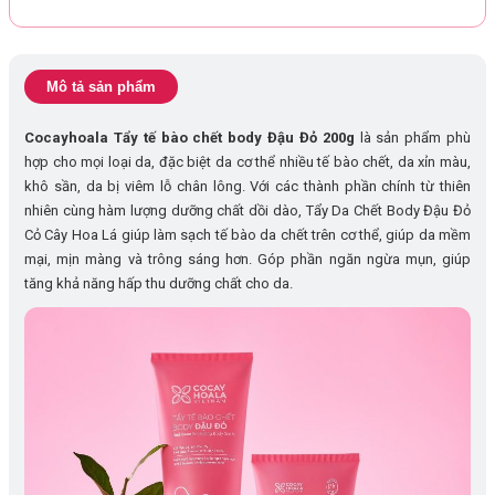
Mô tả sản phẩm
Cocayhoala Tẩy tế bào chết body Đậu Đỏ 200g
là sản phẩm phù
hợp cho mọi loại da, đặc biệt da cơ thể nhiều tế bào chết, da xỉn màu,
khô sần, da bị viêm lỗ chân lông. Với các thành phần chính từ thiên
nhiên cùng hàm lượng dưỡng chất dồi dào, Tẩy Da Chết Body Đậu Đỏ
Cỏ Cây Hoa Lá giúp làm sạch tế bào da chết trên cơ thể, giúp da mềm
mại, mịn màng và trông sáng hơn. Góp phần ngăn ngừa mụn, giúp
tăng khả năng hấp thu dưỡng chất cho da.