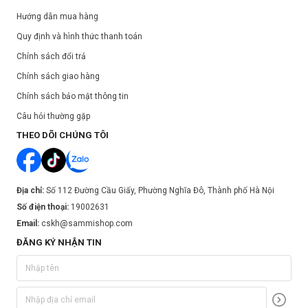
Thông số sản phẩm:
Hướng dẫn mua hàng
Thương hiệu:
Cocayhoala
Quy định và hình thức thanh toán
Xuất xứ:
Việt Nam
Chính sách đổi trả
Nơi sản xuất:
Việt Nam
Chính sách giao hàng
Khối lượng:
200g
Chính sách bảo mật thông tin
Hạn sử dụng:
3 năm kể từ ngày sản xuất.
Câu hỏi thường gặp
Ngày sản xuất:
Xem trên bao bì sản phẩm.
THEO DÕI CHÚNG TÔI
Địa chỉ:
Số 112 Đường Cầu Giấy, Phường Nghĩa Đô, Thành phố Hà Nội
Số điện thoại:
19002631
Email:
cskh@sammishop.com
ĐĂNG KÝ NHẬN TIN