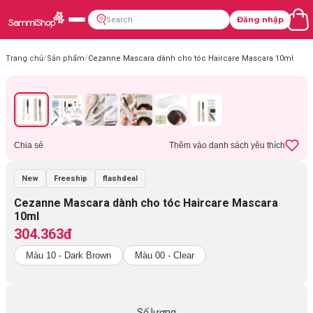
Đăng nhập
Trang chủ
/
Sản phẩm
/
Cezanne Mascara dành cho tóc Haircare Mascara 10ml
Chia sẻ
Thêm vào danh sách yêu thích
New
Freeship
flashdeal
Cezanne Mascara dành cho tóc Haircare Mascara
10ml
304.363đ
Màu 10 - Dark Brown
Màu 00 - Clear
Số lượng