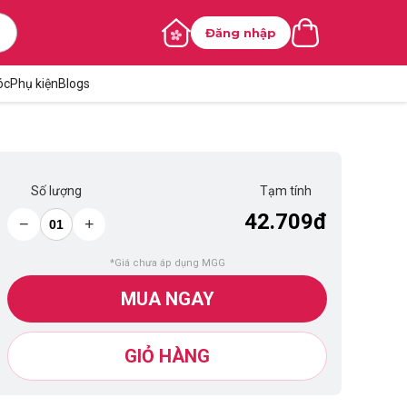
Đăng nhập
óc
Phụ kiện
Blogs
Số lượng
Tạm tính
42.709đ
−
+
*Giá chưa áp dụng MGG
MUA NGAY
GIỎ HÀNG