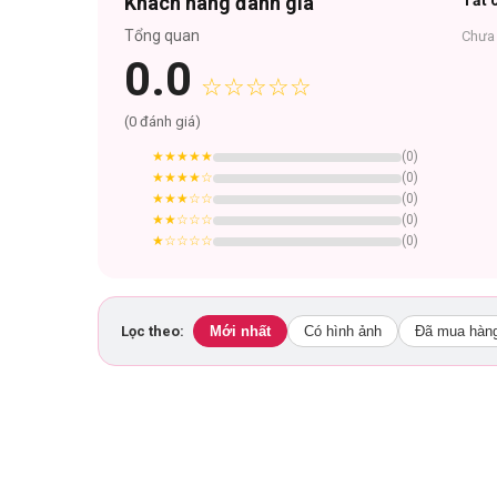
Khách hàng đánh giá
Tất c
Tổng quan
Chưa 
0.0
☆☆☆☆☆
(
0
đánh giá)
★★★★★
(
0
)
★★★★
☆
(
0
)
★★★
☆☆
(
0
)
★★
☆☆☆
(
0
)
★
☆☆☆☆
(
0
)
Lọc theo:
Mới nhất
Có hình ảnh
Đã mua hàn