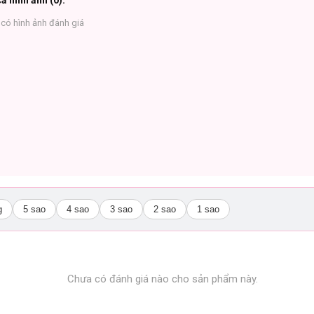
ả hình ảnh (
0
):
có hình ảnh đánh giá
g
5 sao
4 sao
3 sao
2 sao
1 sao
Chưa có đánh giá nào cho sản phẩm này.