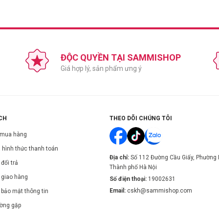
ĐỘC QUYỀN TẠI SAMMISHOP
Giá hợp lý, sản phẩm ưng ý
àng đến tận sâu kẽ răng giúp loại bỏ các mảnh thức ăn bị mắc kẹt.
mảng bám và nhẹ nhàng massage nướu.
CH
THEO DÕI CHÚNG TÔI
 mua hàng
 hình thức thanh toán
Địa chỉ:
Số 112 Đường Cầu Giấy, Phường 
đổi trả
Thành phố Hà Nội
 giao hàng
Số điện thoại:
19002631
Email:
cskh@sammishop.com
 bảo mật thông tin
ường gặp
 nhẹ nhàng để loại bỏ các mảnh thức ăn.