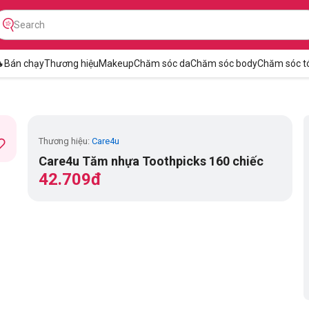

Bán chạy
Thương hiệu
Makeup
Chăm sóc da
Chăm sóc body
Chăm sóc t
Thương hiệu:
Care4u
Care4u Tăm nhựa Toothpicks 160 chiếc
42.709đ