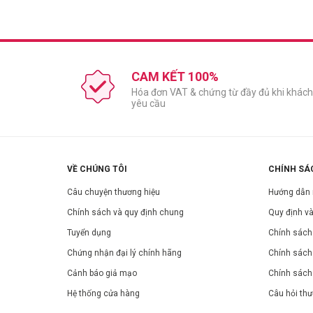
CAM KẾT 100%
Hóa đơn VAT & chứng từ đầy đủ khi khách
yêu cầu
Công dụng:
Đầu có sợi dài và dẹt mềm và đàn hồi như xương cá dễ d
Đầu dài có tác dụng như một chiếc tăm để cạo sạch 
VỀ CHÚNG TÔI
CHÍNH SÁ
Loại bỏ những thức ăn thừa còn dính trên kẽ răng
Câu chuyện thương hiệu
Hướng dẫn
Ngăn chặn việc hình thành cao răng
Chính sách và quy định chung
Quy định và
Bảo vệ sức khỏe răng miệng
Tuyển dụng
Chính sách 
Thành phần:
Chứng nhận đại lý chính hãng
Chính sách
Nhựa PP an toàn
Cảnh báo giả mạo
Chính sách
Hướng dẫn sử dụng:
Hệ thống cửa hàng
Câu hỏi th
Đặt hai đầu tăm vào giữa các kẽ răng, di chuyển qua lại