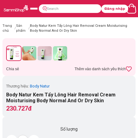
Đăng nhập
Trang
Sản
Body Natur Kem Tẩy Lông Hair Removal Cream Moisturising
/
/
chủ
phẩm
Body Normal And Or Dry Skin
Chia sẻ
Thêm vào danh sách yêu thích
Thương hiệu:
Body Natur
Body Natur Kem Tẩy Lông Hair Removal Cream
Moisturising Body Normal And Or Dry Skin
230.727đ
Số lượng