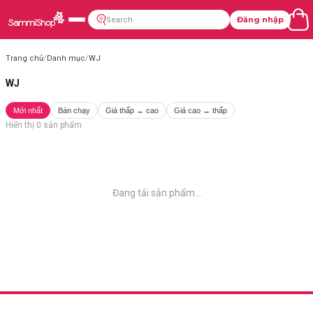
Đăng nhập
Trang chủ
/
Danh mục
/
WJ
WJ
Mới nhất
Bán chạy
Giá thấp → cao
Giá cao → thấp
Hiển thị
0
sản phẩm
Đang tải sản phẩm...