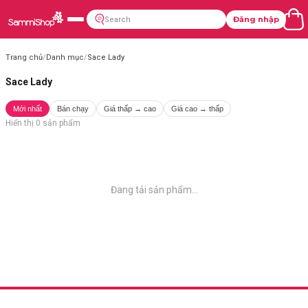
Đăng nhập
Trang chủ
/
Danh mục
/
Sace Lady
Sace Lady
Mới nhất
Bán chạy
Giá thấp → cao
Giá cao → thấp
Hiển thị
0
sản phẩm
Đang tải sản phẩm...