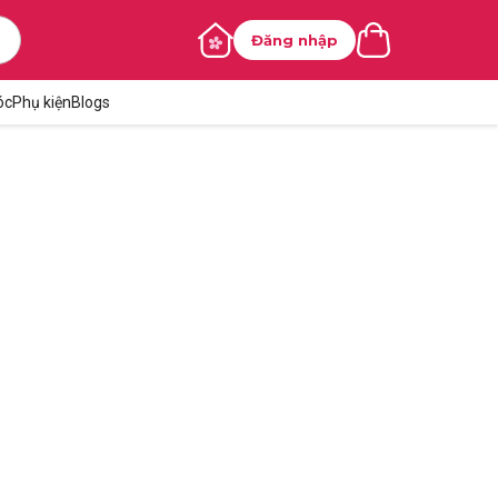
Đăng nhập
óc
Phụ kiện
Blogs