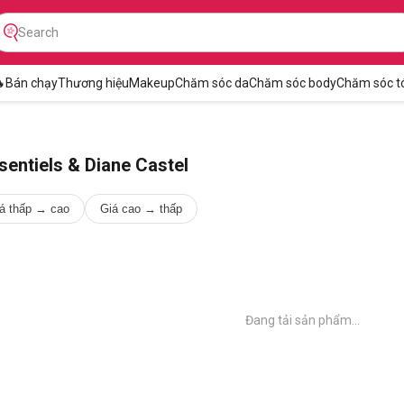

Bán chạy
Thương hiệu
Makeup
Chăm sóc da
Chăm sóc body
Chăm sóc t
entiels & Diane Castel
á thấp → cao
Giá cao → thấp
Đang tải sản phẩm...