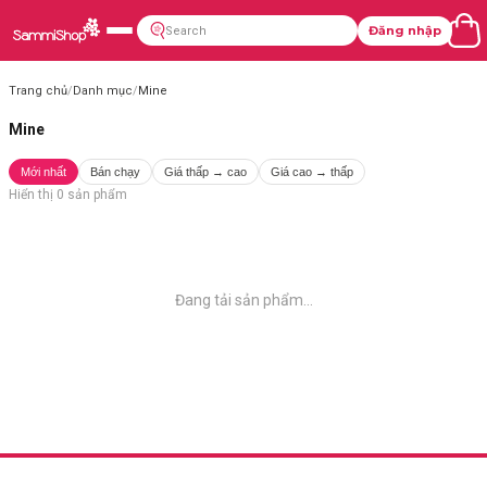
Đăng nhập
Trang chủ
/
Danh mục
/
Mine
Mine
Mới nhất
Bán chạy
Giá thấp → cao
Giá cao → thấp
Hiển thị
0
sản phẩm
Đang tải sản phẩm...