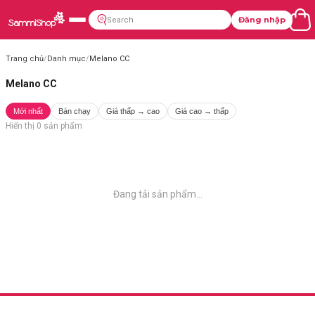
Đăng nhập
Trang chủ
/
Danh mục
/
Melano CC
Melano CC
Mới nhất
Bán chạy
Giá thấp → cao
Giá cao → thấp
Hiển thị
0
sản phẩm
Đang tải sản phẩm...