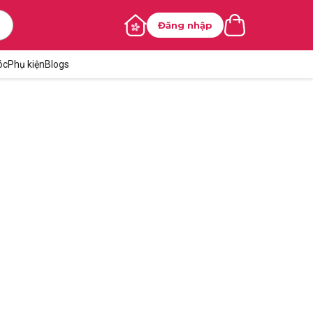
Đăng nhập
óc
Phụ kiện
Blogs