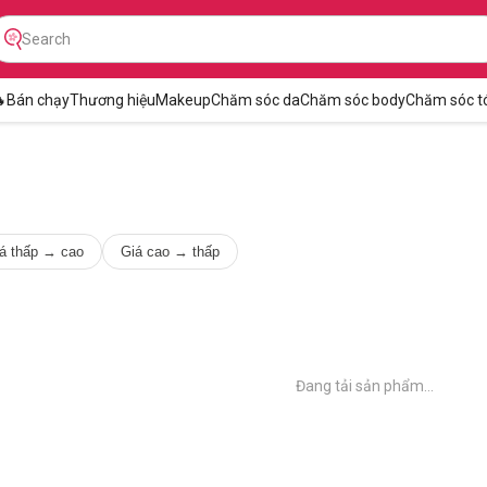

Bán chạy
Thương hiệu
Makeup
Chăm sóc da
Chăm sóc body
Chăm sóc t
á thấp → cao
Giá cao → thấp
Đang tải sản phẩm...