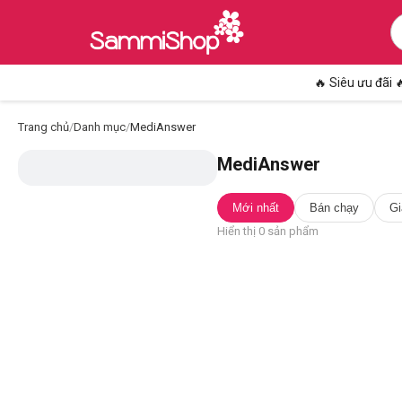
🔥 Siêu ưu đãi 
Trang chủ
/
Danh mục
/
MediAnswer
MediAnswer
Mới nhất
Bán chạy
Gi
Hiển thị
0
sản phẩm