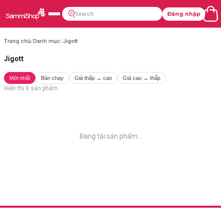
Đăng nhập
Trang chủ
/
Danh mục
/
Jigott
Jigott
Mới nhất
Bán chạy
Giá thấp → cao
Giá cao → thấp
Hiển thị
0
sản phẩm
Đang tải sản phẩm...