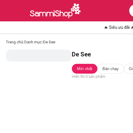
🔥 Siêu ưu đãi 
Trang chủ
/
Danh mục
/
De See
De See
Mới nhất
Bán chạy
Gi
Hiển thị
0
sản phẩm