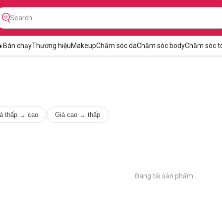

Bán chạy
Thương hiệu
Makeup
Chăm sóc da
Chăm sóc body
Chăm sóc t
á thấp → cao
Giá cao → thấp
Đang tải sản phẩm...