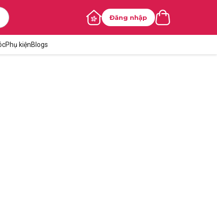
Đăng nhập
óc
Phụ kiện
Blogs