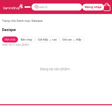
Đăng nhập
Trang chủ
/
Danh mục
/
Dasique
Dasique
Mới nhất
Bán chạy
Giá thấp → cao
Giá cao → thấp
Hiển thị
0
sản phẩm
Đang tải sản phẩm...