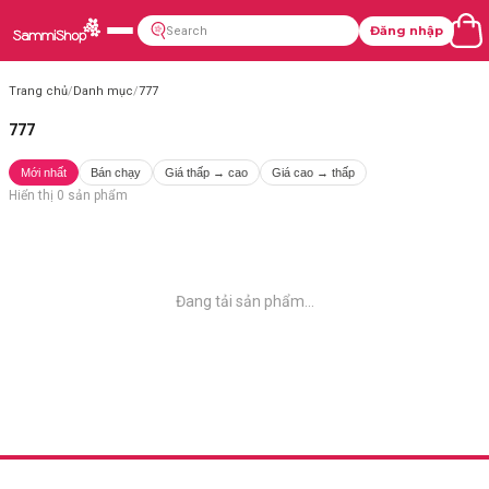
Đăng nhập
Trang chủ
/
Danh mục
/
777
777
Mới nhất
Bán chạy
Giá thấp → cao
Giá cao → thấp
Hiển thị
0
sản phẩm
Đang tải sản phẩm...