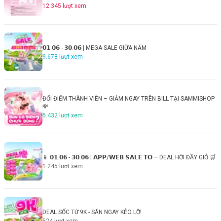
12.345
lượt xem
𝟬𝟭.𝟬𝟲 - 𝟯𝟬.𝟬𝟲 | MEGA SALE GIỮA NĂM
9.678
lượt xem
ĐỔI ĐIỂM THÀNH VIÊN – GIẢM NGAY TRÊN BILL TẠI SAMMISHOP
💸
5.432
lượt xem
📱 𝟬𝟭.𝟬𝟲 - 𝟯𝟬.𝟬𝟲 | 𝗔𝗣𝗣/𝗪𝗘𝗕 𝗦𝗔𝗟𝗘 𝗧𝗢 – DEAL HỜI ĐẦY GIỎ 🛒
1.245
lượt xem
DEAL SỐC TỪ 9K - SĂN NGAY KẺO LỠ!